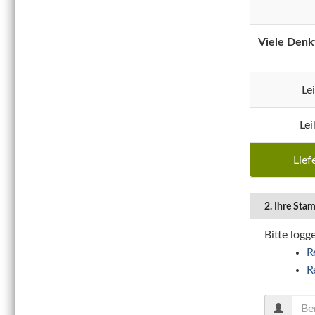
Viele Denk
Le
Lei
Lief
2. Ihre St
Bitte logg
R
R